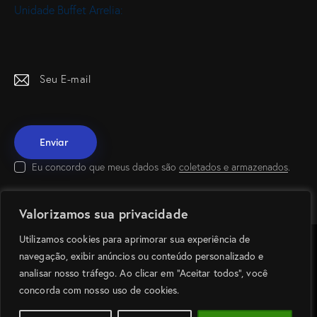
Unidade Buffet Arrelia:
Eu concordo que meus dados são
coletados e armazenados
.
Valorizamos sua privacidade
Utilizamos cookies para aprimorar sua experiência de
Buffet Arrelia Rock © 2026. Todos os direitos reservados.
navegação, exibir anúncios ou conteúdo personalizado e
analisar nosso tráfego. Ao clicar em “Aceitar todos”, você
desenvolvido por:
concorda com nosso uso de cookies.