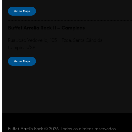
Ver no Mapa
Buffet Arrelia Rock II – Campinas
Rua João Vedovello, 105 – Fzda. Santa Cândida.
Campinas/SP.
Ver no Mapa
Buffet Arrelia Rock © 2026. Todos os direitos reservados.