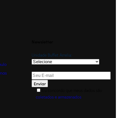
Newsletter
Unidade Buffet Arrelia:
aulo
nas
Eu concordo que meus dados são
coletados e armazenados
.