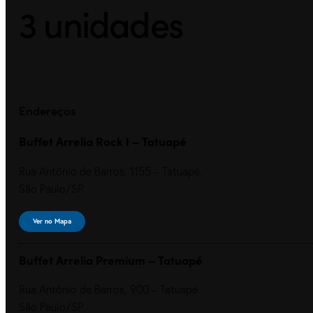
3 unidades
Endereços
Buffet Arrelia Rock I – Tatuapé
Rua Antônio de Barros, 1155 – Tatuapé.
São Paulo/SP.
Ver no Mapa
Buffet Arrelia Premium – Tatuapé
Rua Antônio de Barros, 900 – Tatuapé.
São Paulo/SP.