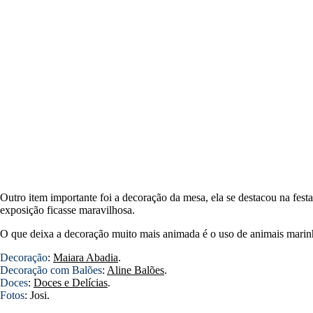
Outro item importante foi a decoração da mesa, ela se destacou na fes
exposição ficasse maravilhosa.
O que deixa a decoração muito mais animada é o uso de animais marinh
Decoração
:
Maiara Abadia
.
Decoração com Balões
:
Aline Balões
.
Doces
:
Doces e Delícias
.
Fotos
:
Josi
.