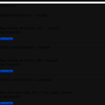
Endereços
Buffet Arrelia Rock I – Tatuapé
Rua Antônio de Barros, 1155 – Tatuapé.
São Paulo/SP.
Ver no Mapa
Buffet Arrelia Premium – Tatuapé
Rua Antônio de Barros, 900 – Tatuapé.
São Paulo/SP.
Ver no Mapa
Buffet Arrelia Rock II – Campinas
Rua João Vedovello, 105 – Fzda. Santa Cândida.
Campinas/SP.
Ver no Mapa