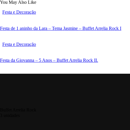
You May Also Like
Festa e Decoração
Festa de 1 aninho da Lara – Tema Jasmine – Buffet Arrelia Rock I
Festa e Decoração
Festa da Giovanna – 5 Anos – Buffet Arrelia Rock II.
Buffet Arrelia Rock
3 unidades