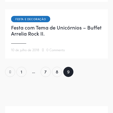
FESTA E DECORAÇÃO
Festa com Tema de Unicórnios – Buffet
Arrelia Rock II.
10 de julho de 2018
0
Comments
…
1
7
8
9