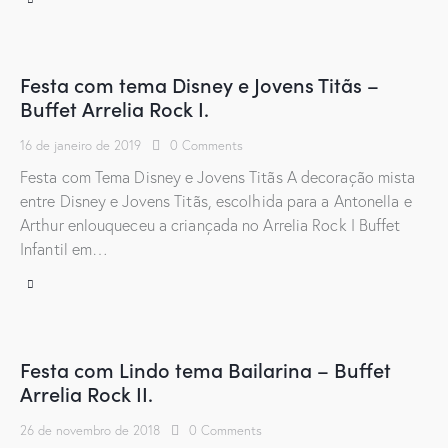
Festa com tema Disney e Jovens Titãs –
Buffet Arrelia Rock I.
16 de janeiro de 2019
0
Comments
Festa com Tema Disney e Jovens Titãs A decoração mista
entre Disney e Jovens Titãs, escolhida para a Antonella e
Arthur enlouqueceu a criançada no Arrelia Rock I Buffet
Infantil em…
Festa com Lindo tema Bailarina – Buffet
Arrelia Rock II.
26 de novembro de 2018
0
Comments